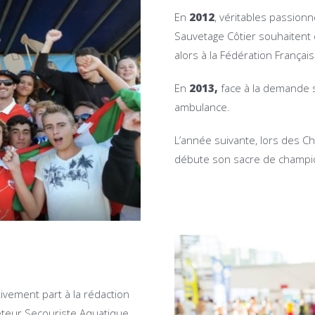
En
2012
, véritables passion
Sauvetage Côtier souhaitent d
alors à la Fédération Françai
En
2013,
face à la demande su
ambulance.
L’année suivante, lors des C
débute son sacre de champio
ivement part à la rédaction
eteur Secouriste Aquatique