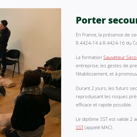
Porter secour
En France, la présence de sec
R.4424-14 à R.4424-16 du Cod
La formation
Sauveteur Secou
entreprise, les gestes de pr
l’établissement, et à promou
Durant 2 jours, les futurs se
reproduisant les risques prés
efficace et rapide possible.
Le diplôme SST est valide 2 a
SST
(appelé MAC).