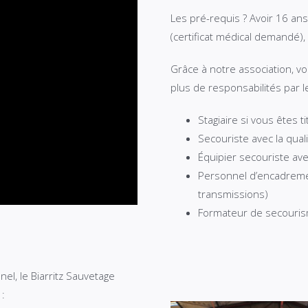
Les pré-requis ? Avoir 16 ans
(certificat médical demandé),
Grâce à notre association, 
plus de responsabilités par l
Stagiaire si vous êtes t
Secouriste avec la qual
Équipier secouriste avec
Personnel d’encadrement
transmissions)
Formateur de secouris
l, le Biarritz Sauvetage
 :