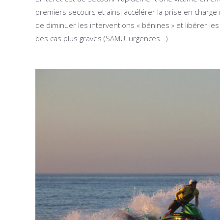
premiers secours et ainsi accélérer la prise en charge
de diminuer les interventions « bénines » et libérer l
des cas plus graves (SAMU, urgences…)