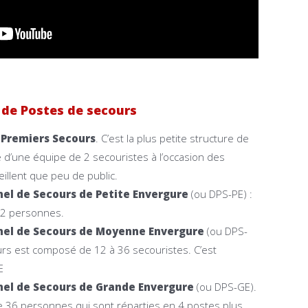
s de Postes de secours
e Premiers Secours
. C’est la plus petite structure de
e d’une équipe de 2 secouristes à l’occasion des
illent que peu de public.
nnel de Secours de Petite Envergure
(ou DPS-PE) :
 12 personnes.
nnel de Secours de Moyenne Envergure
(ou DPS-
rs est composé de 12 à 36 secouristes. C’est
E
nnel de Secours de Grande Envergure
(ou DPS-GE).
e 36 personnes qui sont réparties en 4 postes plus