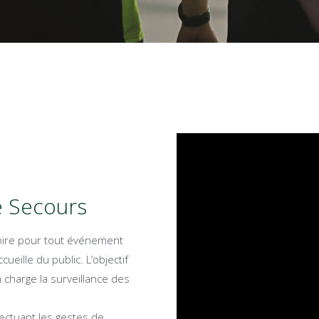
de Secours
toire pour tout événement
ueille du public. L’objectif
 charge la surveillance des
fectuant les gestes de