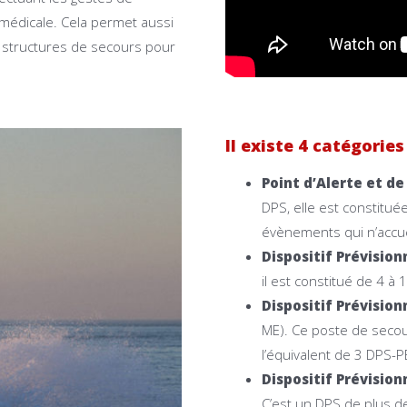
 médicale. Cela permet aussi
es structures de secours pour
Il existe 4 catégorie
Point d’Alerte et d
DPS, elle est constitué
évènements qui n’accue
Dispositif Prévisio
il est constitué de 4 à
Dispositif Prévisio
ME). Ce poste de secou
l’équivalent de 3 DPS-P
Dispositif Prévisio
C’est un DPS de plus d