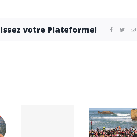
sissez votre Plateforme!
facebook
twitter
s
ces
Carnaval
 du