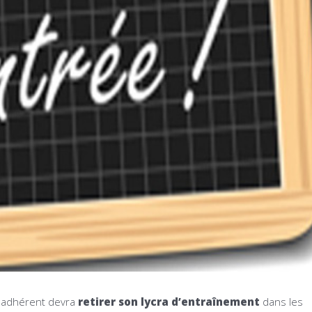
e adhérent devra
retirer son lycra d’entraînement
dans les