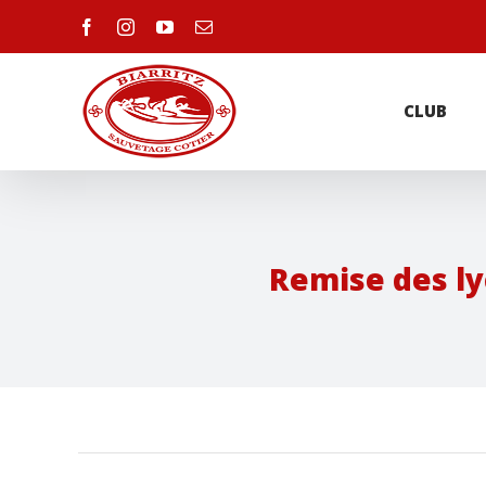
Skip
facebook
instagram
youtube
Email
to
Recherche
content
CLUB
Remise des ly