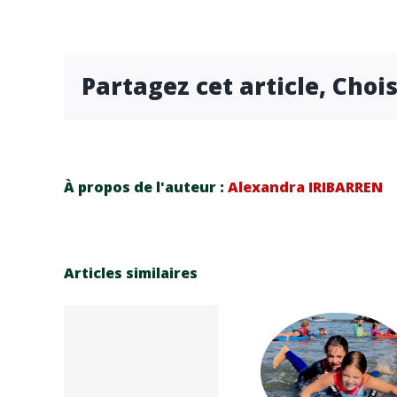
Partagez cet article, Choi
À propos de l'auteur :
Alexandra IRIBARREN
Articles similaires
Réinscrip
Le
elle
tion
séan
sion
saison
océan