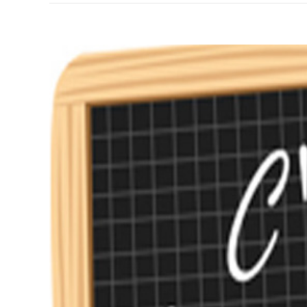
Voir
l'image
agrandie