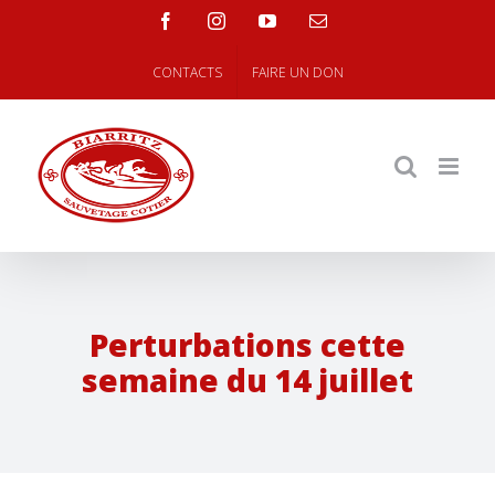
Skip
facebook
instagram
youtube
Email
to
content
CONTACTS
FAIRE UN DON
Perturbations cette
semaine du 14 juillet