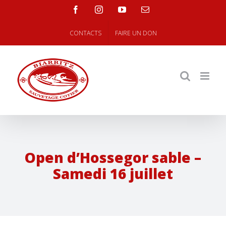
Skip
facebook
instagram
youtube
Email
to
content
CONTACTS
FAIRE UN DON
Open d’Hossegor sable –
Samedi 16 juillet