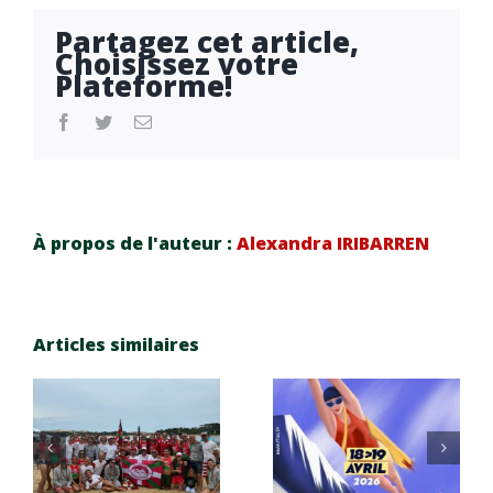
Partagez cet article,
Choisissez votre
Plateforme!
facebook
twitter
Email
À propos de l'auteur :
Alexandra IRIBARREN
Champio
Champio
Articles similaires
nnats de
nnats de
e
France
France
eau plate
eau plate
–
Masters
N1 – 27