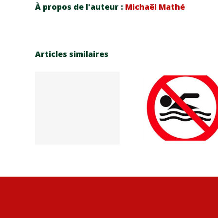
À propos de l'auteur :
Michaël Mathé
Articles similaires
Vidange
s
piscine
ces
Plann
municipa
n du
esti
le – Pas
n au
202
de
C
séances