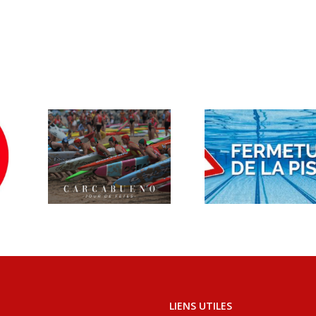
ing
Séance
val
piscine
3
annulée
LIENS UTILES