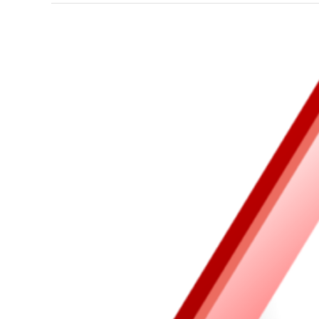
Voir
l'image
agrandie