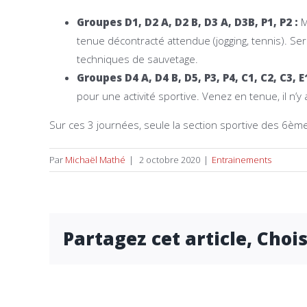
Groupes D1, D2 A, D2 B, D3 A, D3B, P1, P2
:
M
tenue décontracté attendue (jogging, tennis). Ser
techniques de sauvetage.
Groupes D4 A, D4 B, D5, P3, P4, C1, C2, C3, E1
pour une activité sportive. Venez en tenue, il n’y 
Sur ces 3 journées, seule la section sportive des 6è
Par
Michaël Mathé
|
2 octobre 2020
|
Entrainements
Partagez cet article, Choi