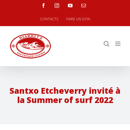
Skip
facebook
instagram
youtube
Email
to
content
CONTACTS
FAIRE UN DON
Santxo Etcheverry invité à
la Summer of surf 2022