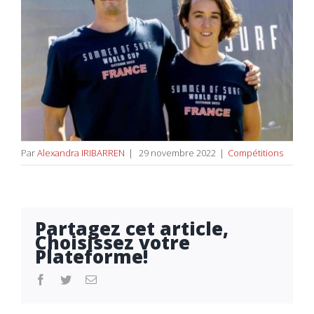
Par
Alexandra IRIBARREN
|
29 novembre 2022
|
Compétitions
Partagez cet article,
Choisissez votre
Plateforme!
facebook
twitter
Email