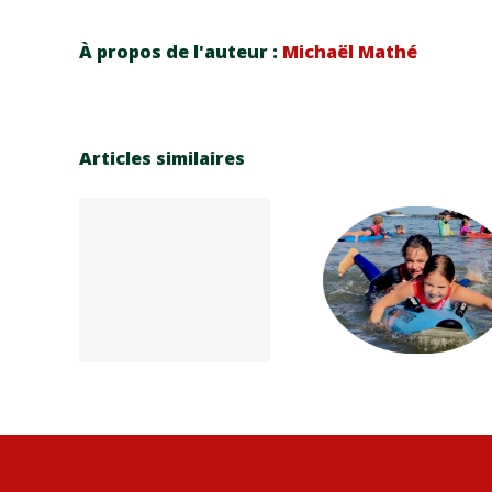
À propos de l'auteur :
Michaël Mathé
Articles similaires
Réinscrip
elle
tion
sion
Carna
saison
ive
Cup 2
sportive
2027
26-27