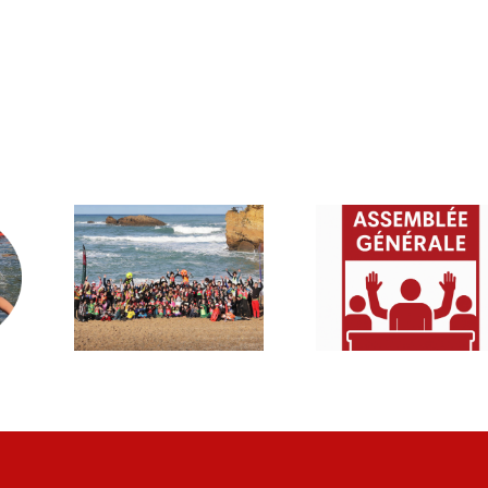
Assemblé
val
e
026
Générale
2025