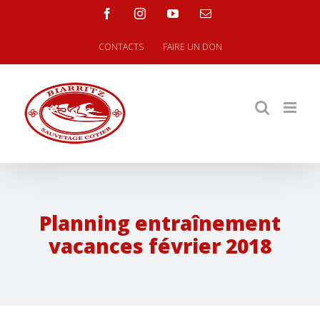
Skip
facebook
instagram
youtube
Email
to
content
CONTACTS
FAIRE UN DON
Planning entraînement
vacances février 2018