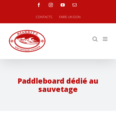
Skip
facebook
instagram
youtube
Email
to
content
CONTACTS
FAIRE UN DON
Paddleboard dédié au
sauvetage