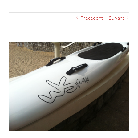
Précédent
Suivant
Voir
l'image
agrandie