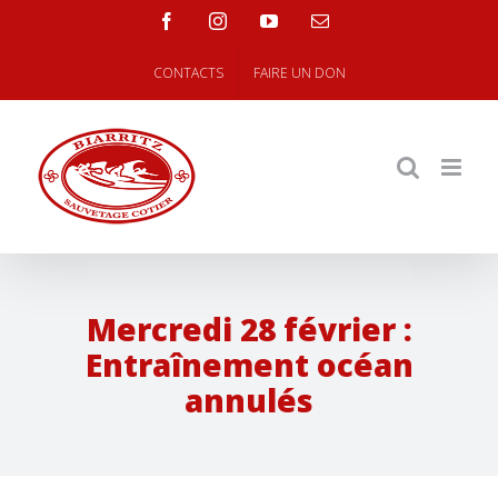
Skip
facebook
instagram
youtube
Email
to
content
CONTACTS
FAIRE UN DON
Mercredi 28 février :
Entraînement océan
annulés