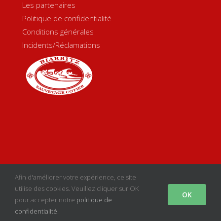
Les partenaires
Politique de confidentialité
Conditions générales
Incidents/Réclamations
Copyright 2020 Biarritz Sauvetage Côtier | Créé par
sgcom
|
Afin d'améliorer votre expérience, ce site
Mentions Légales
utilise des cookies. Veuillez cliquer sur OK
OK
pour accepter notre
politique de
facebook
instagram
youtube
Email
confidentialité
.