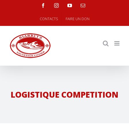
Skip
facebook
instagram
youtube
Email
to
content
CONTACTS
FAIRE UN DON
LOGISTIQUE COMPETITION