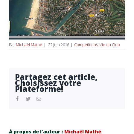
Par
Michaël Mathé
|
27 juin 2016
|
Compétitions
,
Vie du Club
Partagez cet article,
Choisissez votre
Plateforme!
facebook
twitter
Email
À propos de l'auteur :
Michaël Mathé