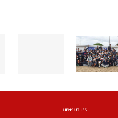
Des
teu
Le BSC,
vainqueu
ots
r de la
r –
French
 21
Rescue
mbr
21
LIENS UTILES