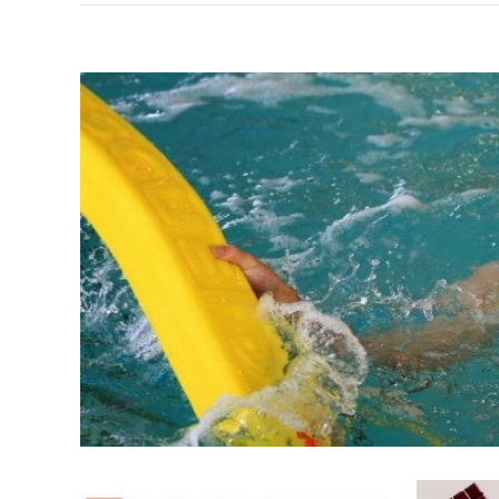
Voir
l'image
agrandie