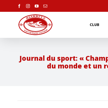
Skip
facebook
instagram
youtube
Email
to
Recherche
content
CLUB
Journal du sport: « Cham
du monde et un re