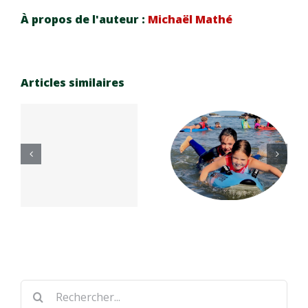
À propos de l'auteur :
Michaël Mathé
Articles similaires
Réinscrip
e
tion
n
Carnaval
saison
e
Cup 2026
sportive
7
26-27
Rechercher