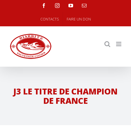
Skip
facebook
instagram
youtube
Email
to
content
CONTACTS
FAIRE UN DON
J3 LE TITRE DE CHAMPION
DE FRANCE