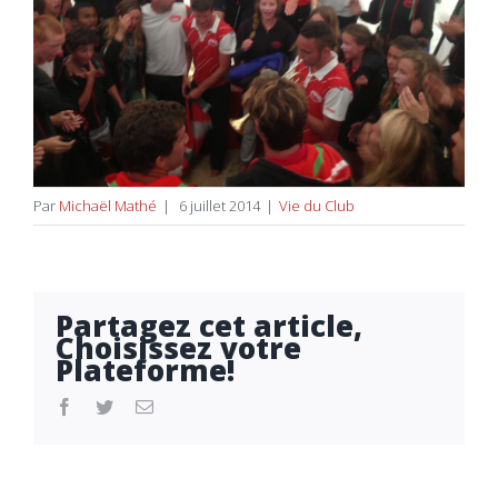
Par
Michaël Mathé
|
6 juillet 2014
|
Vie du Club
Partagez cet article,
Choisissez votre
Plateforme!
facebook
twitter
Email