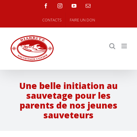
Skip
facebook
instagram
youtube
Email
to
content
CONTACTS
FAIRE UN DON
Une belle initiation au
sauvetage pour les
parents de nos jeunes
sauveteurs