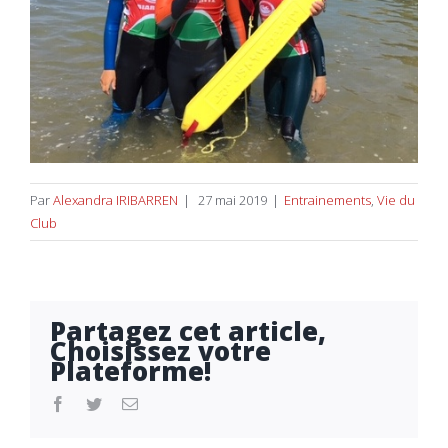
Par
Alexandra IRIBARREN
|
27 mai 2019
|
Entrainements
,
Vie du
Club
Partagez cet article,
Choisissez votre
Plateforme!
facebook
twitter
Email