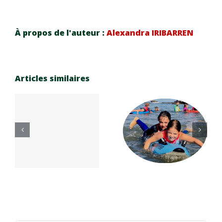
À propos de l'auteur :
Alexandra IRIBARREN
Articles similaires
Réinscrip
Les
e
tion
séances
n
saison
océan du
e
sportive
matin au
7
26-27
BSC