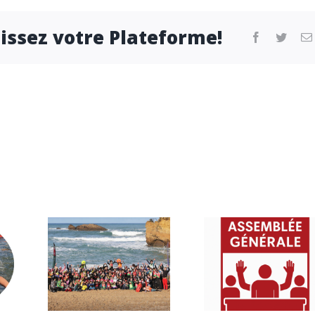
sissez votre Plateforme!
facebook
twitter
Assemblé
val
e
026
Générale