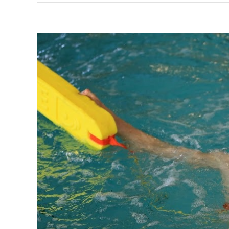
Voir
l'image
agrandie