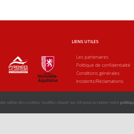
2025
LIENS UTILES
Les partenaires
Politique de confidentialité
Conditions générales
Incidents/Réclamations
site utilise des cookies. Veuillez cliquer sur OK pour accepter notre
politiqu
tions Légales