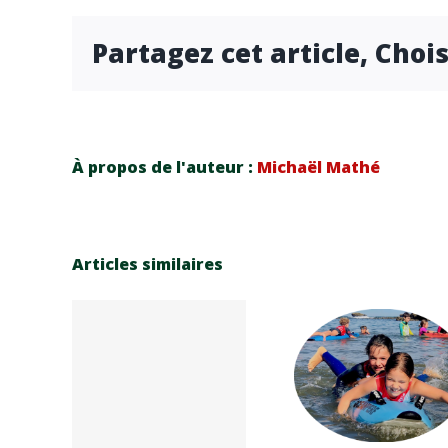
Partagez cet article, Choi
À propos de l'auteur :
Michaël Mathé
Articles similaires
Réinscrip
elle
tion
sion
Carna
saison
ive
Cup 2
sportive