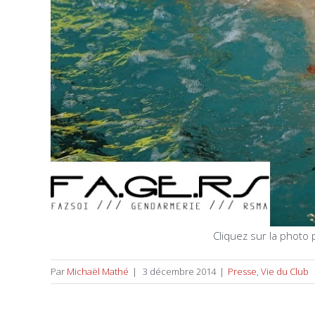
Cliquez sur la photo p
Par
Michaël Mathé
|
3 décembre 2014
|
Presse
,
Vie du Club