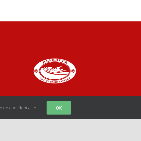
e de confidentialité
.
OK
facebook
instagram
youtube
Email