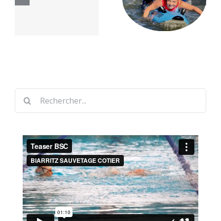
n
Carnaval
saison
e
Cup 2026
sportive
7
26-27
Rechercher