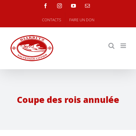
Skip
facebook
instagram
youtube
Email
to
content
CONTACTS
FAIRE UN DON
Coupe des rois annulée