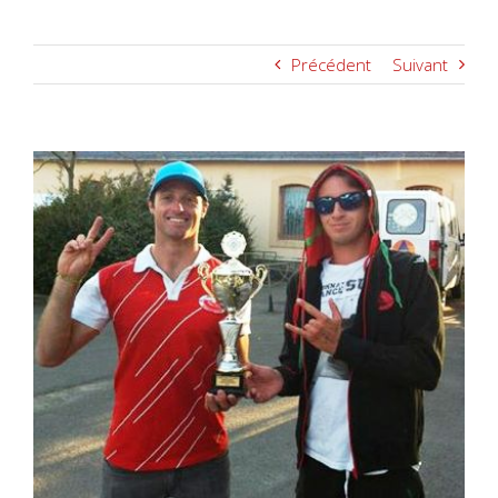
Précédent
Suivant
Voir
l'image
agrandie