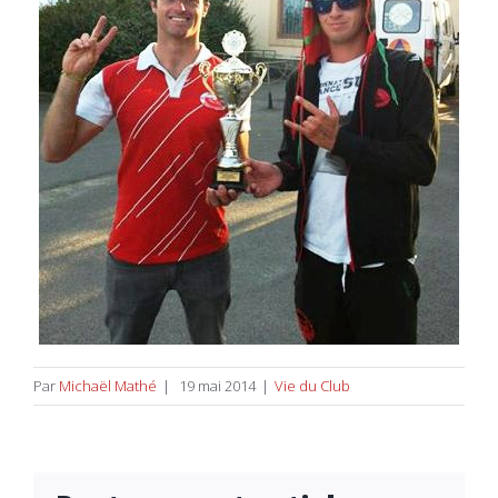
Par
Michaël Mathé
|
19 mai 2014
|
Vie du Club