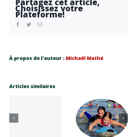
Partagez cet article,
Choisissez votre
Plateforme!
facebook
twitter
Email
À propos de l'auteur :
Michaël Mathé
Articles similaires
Réinscrip
e
tion
n
Carnaval
saison
e
Cup 2026
sportive