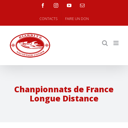
Skip
facebook
instagram
youtube
Email
to
content
CONTACTS
FAIRE UN DON
Chanpionnats de France
Longue Distance