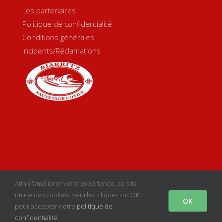
Les partenaires
Politique de confidentialité
Conditions générales
Incidents/Réclamations
Copyright 2020 Biarritz Sauvetage Côtier | Créé par
sgcom
|
Afin d'améliorer votre expérience, ce site
Mentions Légales
utilise des cookies. Veuillez cliquer sur OK
OK
pour accepter notre
politique de
facebook
instagram
youtube
Email
confidentialité
.