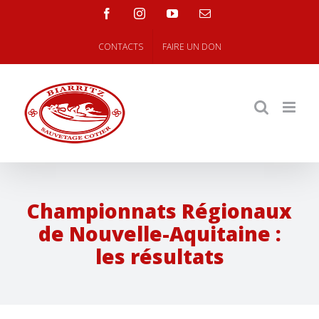
Skip
facebook
instagram
youtube
Email
to
content
CONTACTS
FAIRE UN DON
Championnats Régionaux
de Nouvelle-Aquitaine :
les résultats