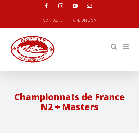
Skip
facebook
instagram
youtube
Email
to
content
CONTACTS
FAIRE UN DON
Championnats de France
N2 + Masters