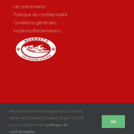
Les partenaires
Politique de confidentialité
Conditions générales
Incidents/Réclamations
Copyright 2020 Biarritz Sauvetage Côtier | Créé par
sgcom
|
Afin d'améliorer votre expérience, ce site
Mentions Légales
utilise des cookies. Veuillez cliquer sur OK
OK
pour accepter notre
politique de
facebook
instagram
youtube
Email
confidentialité
.