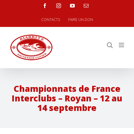
Skip
facebook
instagram
youtube
Email
to
content
CONTACTS
FAIRE UN DON
Championnats de France
Interclubs – Royan – 12 au
14 septembre