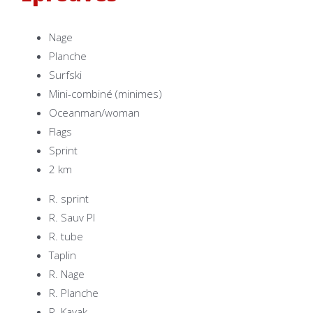
Nage
Planche
Surfski
Mini-combiné (minimes)
Oceanman/woman
Flags
Sprint
2 km
R. sprint
R. Sauv Pl
R. tube
Taplin
R. Nage
R. Planche
R. Kayak