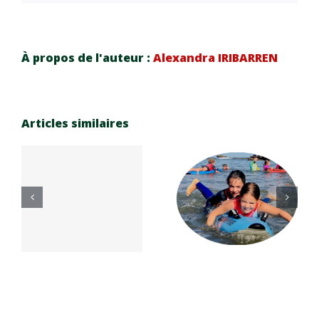
À propos de l'auteur :
Alexandra IRIBARREN
Articles similaires
Réinscrip
Coupe de
e
tion
France
n
saison
Masters –
e
sportive
Messang
7
26-27
es 26