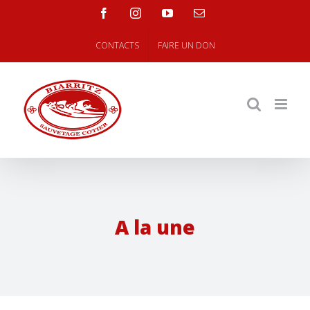
Skip
facebook
instagram
youtube
Email
to
content
CONTACTS
FAIRE UN DON
A la une