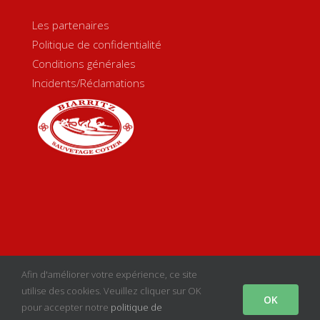
Les partenaires
Politique de confidentialité
Conditions générales
Incidents/Réclamations
Copyright 2020 Biarritz Sauvetage Côtier | Créé par
sgcom
|
Afin d'améliorer votre expérience, ce site
Mentions Légales
utilise des cookies. Veuillez cliquer sur OK
OK
pour accepter notre
politique de
facebook
instagram
youtube
Email