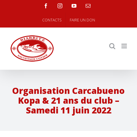
Skip
facebook
instagram
youtube
Email
to
content
CONTACTS
FAIRE UN DON
Organisation Carcabueno
Kopa & 21 ans du club –
Samedi 11 juin 2022