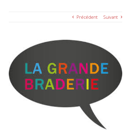
Précédent
Suivant
Voir
l'image
agrandie