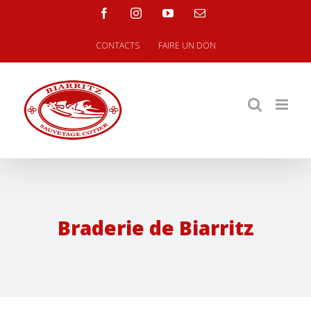
Skip
facebook
instagram
youtube
Email
to
content
CONTACTS
FAIRE UN DON
Braderie de Biarritz