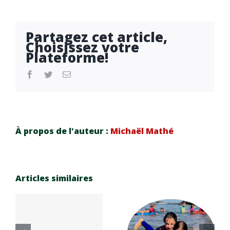
Partagez cet article,
Choisissez votre
Plateforme!
facebook
twitter
Email
À propos de l'auteur :
Michaël Mathé
Articles similaires
Réinscrip
e
tion