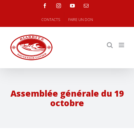
Skip
facebook
instagram
youtube
Email
to
content
CONTACTS
FAIRE UN DON
Assemblée générale du 19
octobre