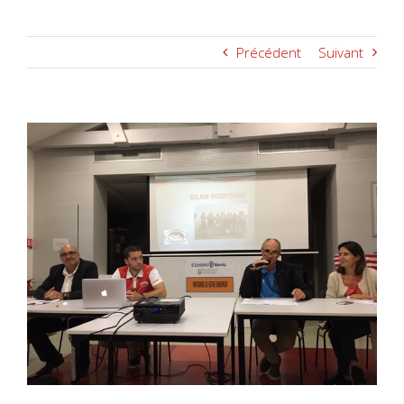
Précédent
Suivant
Voir
l'image
agrandie