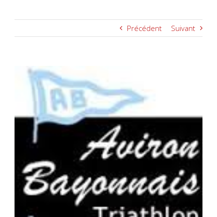
Précédent
Suivant
Voir
l'image
agrandie