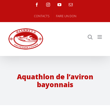
Skip
facebook
instagram
youtube
Email
to
content
CONTACTS
FAIRE UN DON
Aquathlon de l’aviron
bayonnais