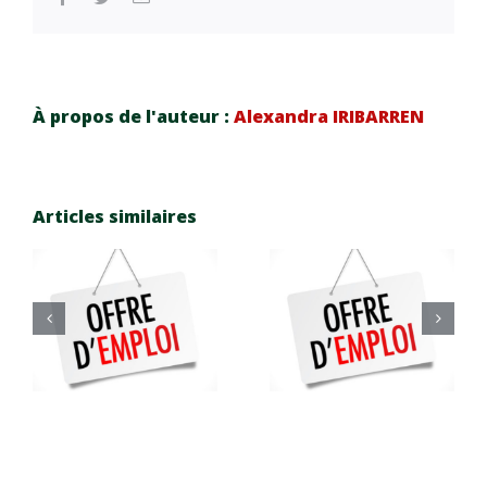
À propos de l'auteur :
Alexandra IRIBARREN
Articles similaires
Premier
Offres
examen
s
d’emplois
BNSSA de
4
été 2023
la saison