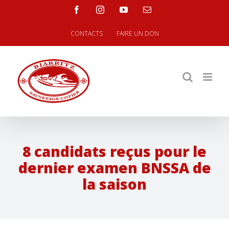
Skip
facebook
instagram
youtube
Email
to
content
CONTACTS
FAIRE UN DON
8 candidats reçus pour le
dernier examen BNSSA de
la saison