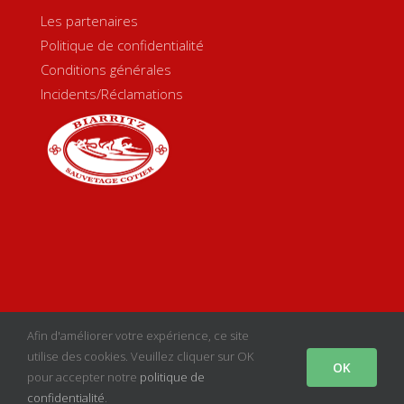
Les partenaires
Politique de confidentialité
Conditions générales
Incidents/Réclamations
Copyright 2020 Biarritz Sauvetage Côtier | Créé par
sgcom
|
Afin d'améliorer votre expérience, ce site
Mentions Légales
utilise des cookies. Veuillez cliquer sur OK
OK
pour accepter notre
politique de
facebook
instagram
confidentialité
.